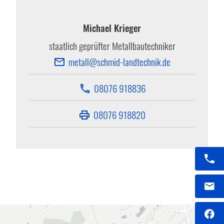
Michael Krieger
staatlich geprüfter Metallbautechniker
metall@schmid-landtechnik.de
email
08076 918836
phone
08076 918820
print